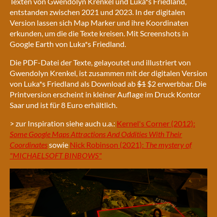
Texten von Gwendolyn Krenkel und Luka*s Friedland,
entstanden zwischen 2021 und 2023. In der digitalen
Version lassen sich Map Marker und ihre Koordinaten
erkunden, um die die Texte kreisen. Mit Screenshots in
Google Earth von Luka*s Friedland.
Die PDF-Datei der Texte, gelayoutet und illustriert von
Gwendolyn Krenkel, ist zusammen mit der digitalen Version
von Luka*s Friedland als Download ab
$1
$2 erwerbbar. Die
Printversion erscheint in kleiner Auflage im Druck Kontor
Saar und ist für 8 Euro erhältlich.
> zur Inspiration siehe auch u.a.:
Kernel's Corner (2012):
Some Google Maps Attractions And Oddities With Their
Coordinates
sowie
Nick Robinson (2021):
The mystery of
"MICHAELSOFT BINBOWS"